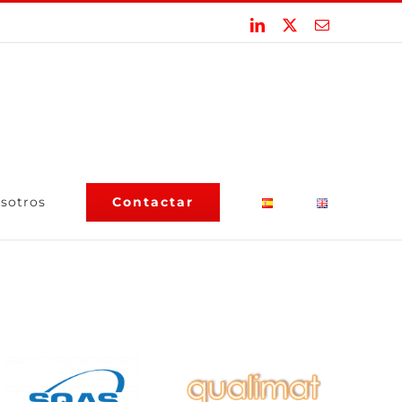
LinkedIn
X
Correo
electrónico
Contactar
osotros