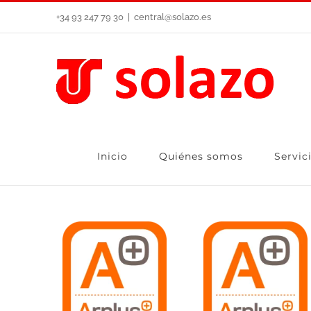
Saltar
+34 93 247 79 30
|
central@solazo.es
al
contenido
Inicio
Quiénes somos
Servic