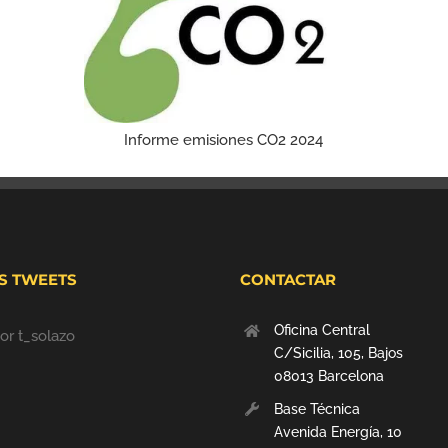
Informe emisiones CO2 2024
S TWEETS
CONTACTAR
Oficina Central
or t_solazo
C/Sicilia, 105, Bajos
08013 Barcelona
Base Técnica
Avenida Energía, 10