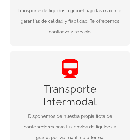
acoples.
Transporte de líquidos a granel bajo las máximas
Más info
garantías de calidad y fiabilidad. Te ofrecemos
confianza y servicio.
Transporte Intermodal
Contenedores desde 21.000 hasta 34.000 litros.
Transporte
Monocuba o multicuba. Isotérmicos. Nosotros
buscamos el contenedor más apropiado para tu
Intermodal
producto.
Disponemos de nuestra propia flota de
Más info
contenedores para tus envíos de líquidos a
granel por vía marítima o férrea.