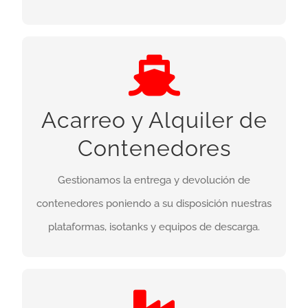
Acarreo y Alquiler de
Contenedores
acarreo de
Líderes en Barcelona y Tarragona en
Acarreo y Alquiler de
. Disponibilidad de plataformas
contenedores
Contenedores
ligeras para cargas netas de hasta 27 toneladas.
Gestionamos la entrega y devolución de
Gestionamos el calentamiento, entrega, lavado y
contenedores poniendo a su disposición nuestras
retorno de tus contenedores.
plataformas, isotanks y equipos de descarga.
Más info
Bases Logísticas