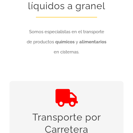
líquidos a granel
Somos especialistas en el transporte
de productos
químicos
y
alimentarios
en cisternas.
Transporte por Carretera
Cisternas de acero inoxidable AISI 316 de hasta
Transporte por
37.000 litros, monocuba o multicuba. Isotérmicas.
Compresor para descarga. Gran variedad de
Carretera