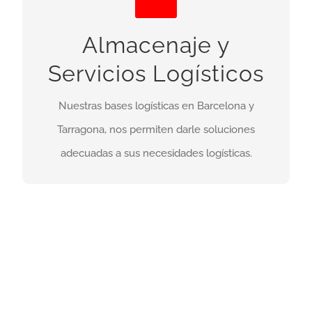
Nuestra ubicación e instalaciones, nos permiten
Almacenaje y
ofrecer todo tipo de soluciones logísticas
adecuadas a las necesidades de cada cliente.
Servicios Logísticos
, punto avanzado de entregas, etc.
Almacenaje
Nuestras bases logísticas en Barcelona y
Más info
Tarragona, nos permiten darle soluciones
adecuadas a sus necesidades logísticas.